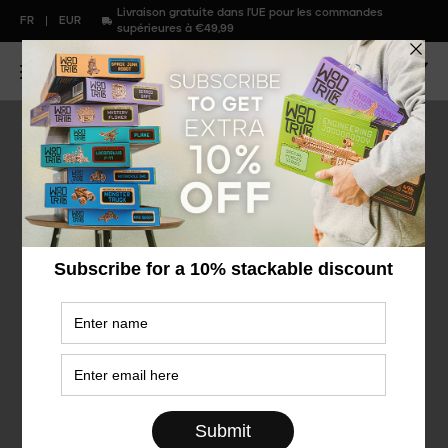
Livraison gratuite dans l'UE pour les commandes
FR
EUR
supérieures à €49,99
Fall
Discount
Parade