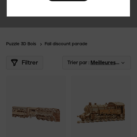
Puzzle 3D Bois
Fall discount parade
Filtrer
Trier par :
Meilleures ventes