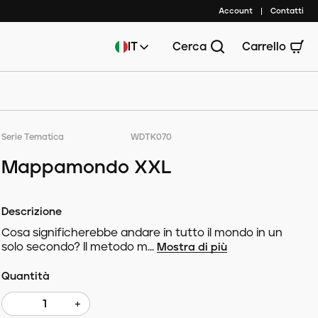
Account
Contatti
IT
Cerca
Carrello
Serie Tematica
WDTK070
Mappamondo XXL
Descrizione
Cosa significherebbe andare in tutto il mondo in un
solo secondo? Il metodo m...
Mostra di più
Quantità
+