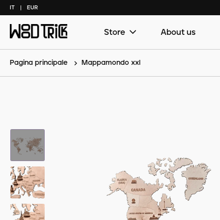
IT
EUR
Store
About us
Main
menu
(copy)
Pagina principale
Mappamondo xxl