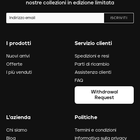
nostre collezioni in edizione limitata
ISCRIVITI
I prodotti
Servizio clienti
Menù
piè
Nuovi arrivi
Spedizioni e resi
di
Offerte
Parti di ricambio
pagina
I più venduti
Assistenza clienti
FAQ
Withdrawal
Request
L'azienda
Politiche
Chi siamo
Termini e condizioni
Blog
Informativa sulla privacy