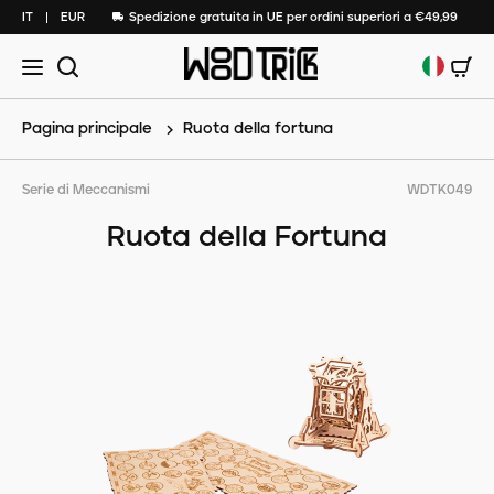
IT
EUR
Spedizione gratuita in UE per ordini superiori a €49,99
Pagina principale
Ruota della fortuna
Serie di Meccanismi
WDTK049
Ruota della Fortuna