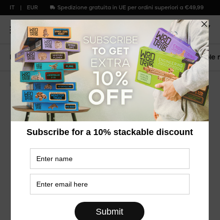
IT
EUR
Spedizione gratuita in UE per ordini superiori a €49,99
Pagina principale
2 in 1: galaxy marble run & spiral marble 
Electric Series
2 in 1: Galaxy Marble Run &
Spiral Marble Run