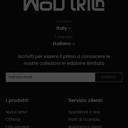
Location:
Italy
Language:
Italiano
Iscriviti per essere il primo a conoscere le
nostre collezioni in edizione limitata
ISCRIVITI
I prodotti
Servizio clienti
Menù
piè
Nuovi arrivi
Spedizioni e resi
di
Offerte
Parti di ricambio
pagina
I più venduti
Assistenza clienti