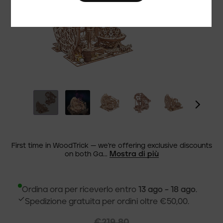
First time in WoodTrick — we're offering exclusive discounts
Mostra di più
on both Ga...
Ordina ora per riceverlo entro
13 ago – 18 ago
.
Spedizione gratuita per ordini oltre €50,00.
€219,80