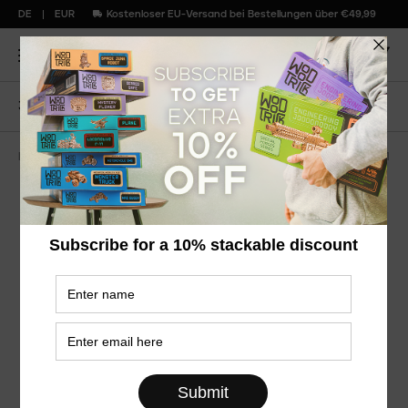
DE
EUR
Kostenloser EU-Versand bei Bestellungen über €49,99
3D Holzpuzzle
Quad
Moderne Maschinen Serie
WDTK001
Quad