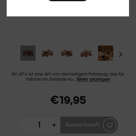
Ein ATV ist eine Art von vierrädrigem Fahrzeug, das für
Mehr anzeigen
Fahrten im Gelände ko...
€19,95
+
Ausverkauft